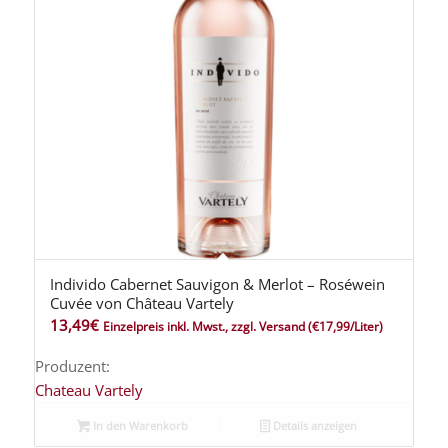
Individo Cabernet Sauvigon & Merlot – Roséwein
Cuvée von Château Vartely
13,49
€
Einzelpreis inkl. Mwst., zzgl. Versand
(€17,99/Liter)
Produzent:
Chateau Vartely
In den Warenkorb
Details anzeigen