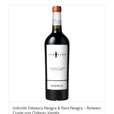
Individo Feteasca Neagra & Rara Neagra – Rotwein
Cuvée von Château Vartely