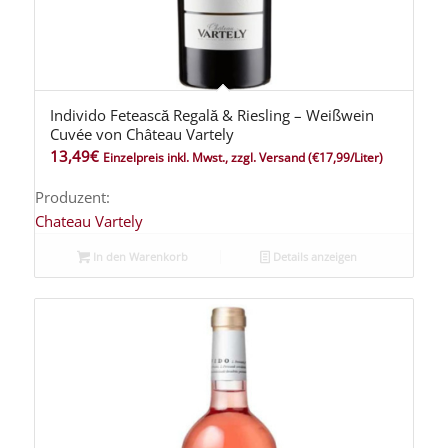
Individo Fetească Regală & Riesling – Weißwein
Cuvée von Château Vartely
13,49
€
Einzelpreis inkl. Mwst., zzgl. Versand
(€17,99/Liter)
Produzent:
Chateau Vartely
In den Warenkorb
Details anzeigen