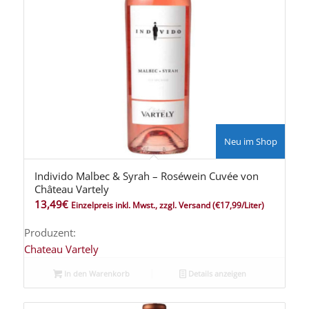
Neu im Shop
Individo Malbec & Syrah – Roséwein Cuvée von
Château Vartely
13,49
€
Einzelpreis inkl. Mwst., zzgl. Versand
(€17,99/Liter)
Produzent:
Chateau Vartely
In den Warenkorb
Details anzeigen