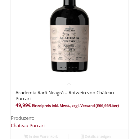
Academia Rară Neagră – Rotwein von Château
Purcari
49,99
€
Einzelpreis inkl. Mwst., zzgl. Versand
(€66,66/Liter)
Produzent:
Chateau Purcari
In den Warenkorb
Details anzeigen