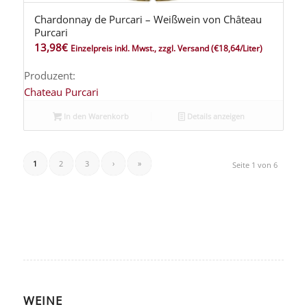
Chardonnay de Purcari – Weißwein von Château
Purcari
13,98
€
Einzelpreis inkl. Mwst., zzgl. Versand
(€18,64/Liter)
Produzent:
Chateau Purcari
In den Warenkorb
Details anzeigen
1
2
3
›
»
Seite 1 von 6
WEINE