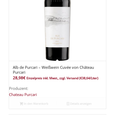
Alb de Purcari – Weißwein Cuvée von Château
5.00
Purcari
28,98
€
Einzelpreis inkl. Mwst., zzgl. Versand
(€38,64/Liter)
Produzent:
Chateau Purcari
In den Warenkorb
Details anzeigen