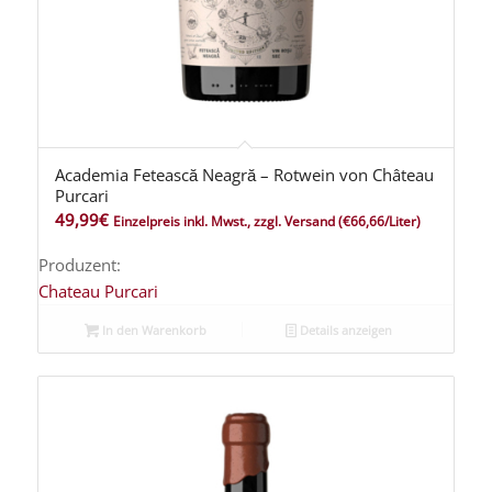
Academia Fetească Neagră – Rotwein von Château
Purcari
49,99
€
Einzelpreis inkl. Mwst., zzgl. Versand
(€66,66/Liter)
Produzent:
Chateau Purcari
In den Warenkorb
Details anzeigen