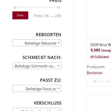
PREIS
Filter
Preis:
0€
—
20€
REBSORTEN
Beliebige Rebsorte
DOR Brut We
9,98
€
Einzelp
SCHMECKT NACH:
(€13,32/Liter)
Beliebige Schmeckt nach
Produzent:
Bostavan
PASST ZU:
In den Wa
Beliebige Passt zu
VERSCHLUSS