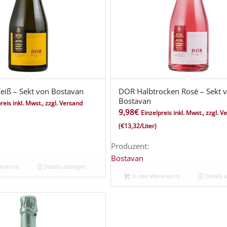
iß – Sekt von Bostavan
DOR Halbtrocken Rosé – Sekt 
Bostavan
reis inkl. Mwst., zzgl. Versand
9,98
€
Einzelpreis inkl. Mwst., zzgl. 
(€13,32/Liter)
Produzent:
Bostavan
renkorb
Details anzeigen
In den Warenkorb
Details 