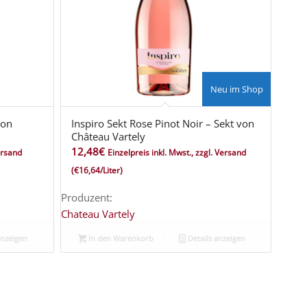
Neu im Shop
von
Inspiro Sekt Rose Pinot Noir – Sekt von
Château Vartely
12,48
€
Versand
Einzelpreis inkl. Mwst., zzgl. Versand
(€16,64/Liter)
Produzent:
Chateau Vartely
anzeigen
In den Warenkorb
Details anzeigen