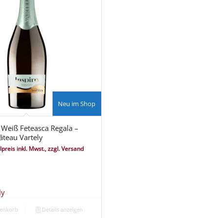
Neu im Shop
t Weiß Feteasca Regala –
âteau Vartely
lpreis inkl. Mwst., zzgl. Versand
ly
renkorb
Details anzeigen