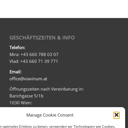
GESCHÄFTSZEITEN & INFO
Telefon:
Mira: +43 660 788 03 07
Vlad: +43 660 71 39 771
Email:
office@viavinum.at
Öffnungszeiten nach Vereinbarung in:
Barichgasse 5/1b
1030 Wien:
Mo - Fr: 08:00 - 20:00
Manage Cookie Consent
Sa: 09:00 - 16:00
n optimales Erlebnis zu bieten, verwenden wir Technologien wie Cookies,
Firmensitz (kein direkter Verkauf):