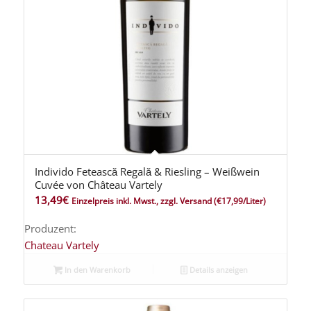
Individo Fetească Regală & Riesling – Weißwein
Cuvée von Château Vartely
13,49
€
Einzelpreis inkl. Mwst., zzgl. Versand
(€17,99/Liter)
Produzent:
Chateau Vartely
In den Warenkorb
Details anzeigen