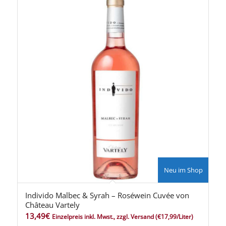
Neu im Shop
Individo Malbec & Syrah – Roséwein Cuvée von
Château Vartely
13,49
€
Einzelpreis inkl. Mwst., zzgl. Versand
(€17,99/Liter)