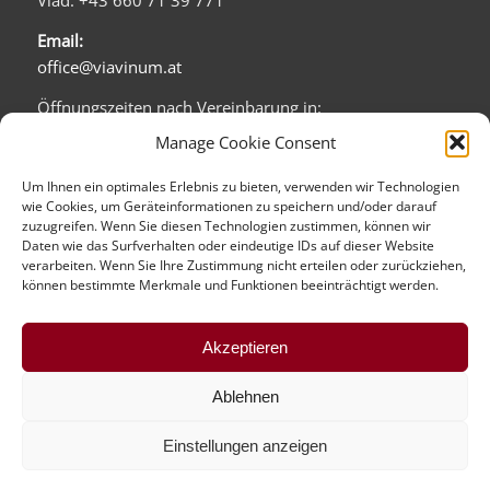
Vlad: +43 660 71 39 771
Email:
office@viavinum.at
Öffnungszeiten nach Vereinbarung in:
Barichgasse 5/1b
Manage Cookie Consent
1030 Wien:
Mo - Fr: 08:00 - 20:00
Um Ihnen ein optimales Erlebnis zu bieten, verwenden wir Technologien
wie Cookies, um Geräteinformationen zu speichern und/oder darauf
Sa: 09:00 - 16:00
zuzugreifen. Wenn Sie diesen Technologien zustimmen, können wir
Daten wie das Surfverhalten oder eindeutige IDs auf dieser Website
Firmensitz (kein direkter Verkauf):
verarbeiten. Wenn Sie Ihre Zustimmung nicht erteilen oder zurückziehen,
Tandelmarktgasse 16/1
können bestimmte Merkmale und Funktionen beeinträchtigt werden.
1020 Wien
mehr über uns...
Akzeptieren
Ablehnen
Einstellungen anzeigen
© Copyright - viavinum.at - 2016