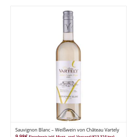
Sauvignon Blanc – Weißwein von Château Vartely
9,98
€
Einzelpreis inkl. Mwst., zzgl. Versand
(€13,32/Liter)