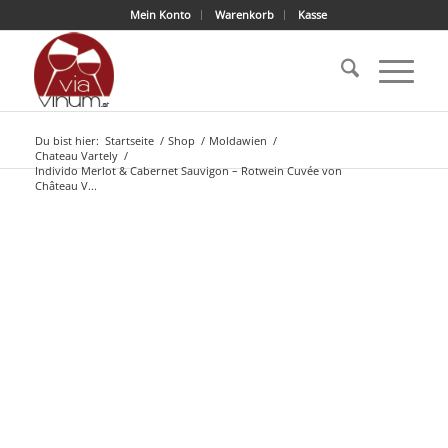
Mein Konto
Warenkorb
Kasse
Du bist hier:
Startseite
/
Shop
/
Moldawien
/
Chateau Vartely
/
Individo Merlot & Cabernet Sauvigon – Rotwein Cuvée von
Château V...