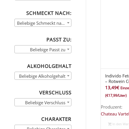
SCHMECKT NACH:
Beliebige Schmeckt nach
PASST ZU:
Beliebige Passt zu
ALKOHOLGEHALT
Individo Fe
Beliebige Alkoholgehalt
– Rotwein C
13,49
€
Einze
VERSCHLUSS
(€17,99/Liter)
Beliebige Verschluss
Produzent:
Chateau Varte
CHARAKTER
In den Wa