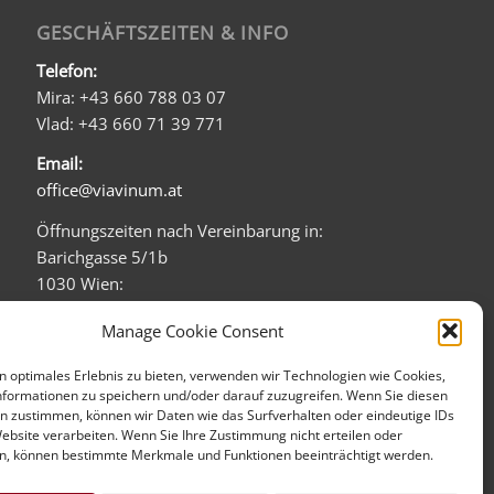
GESCHÄFTSZEITEN & INFO
Telefon:
Mira: +43 660 788 03 07
Vlad: +43 660 71 39 771
Email:
office@viavinum.at
Öffnungszeiten nach Vereinbarung in:
Barichgasse 5/1b
1030 Wien:
Mo - Fr: 08:00 - 20:00
Manage Cookie Consent
Sa: 09:00 - 16:00
Firmensitz (kein direkter Verkauf):
n optimales Erlebnis zu bieten, verwenden wir Technologien wie Cookies,
formationen zu speichern und/oder darauf zuzugreifen. Wenn Sie diesen
Tandelmarktgasse 16/1
n zustimmen, können wir Daten wie das Surfverhalten oder eindeutige IDs
1020 Wien
Website verarbeiten. Wenn Sie Ihre Zustimmung nicht erteilen oder
n, können bestimmte Merkmale und Funktionen beeinträchtigt werden.
mehr über uns...