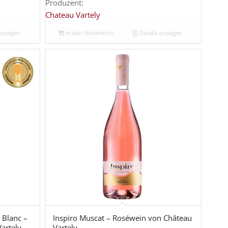
Produzent:
Chateau Vartely
anzeigen
In den Warenkorb
Details anzeigen
 Blanc –
Inspiro Muscat – Roséwein von Château
artely
Vartely