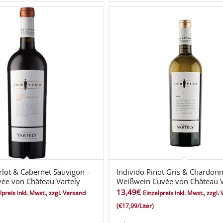
rlot & Cabernet Sauvigon –
Individo Pinot Gris & Chardon
ée von Château Vartely
Weißwein Cuvée von Château V
13,49
€
lpreis inkl. Mwst., zzgl. Versand
Einzelpreis inkl. Mwst., zzgl.
(€17,99/Liter)