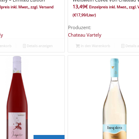
13,49
€
lpreis inkl. Mwst., zzgl. Versand
Einzelpreis inkl. Mwst., zzgl.
(€17,99/Liter)
Produzent:
ly
Chateau Vartely
renkorb
Details anzeigen
In den Warenkorb
Details 