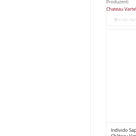
Produzent:
Chateau Varte
In den Wa
Individo Sa
Château Vart