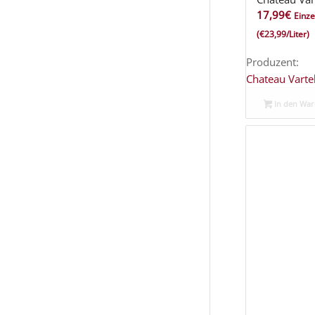
17,99
€
Einze
(€23,99/Liter)
Produzent:
Chateau Varte
In den Wa