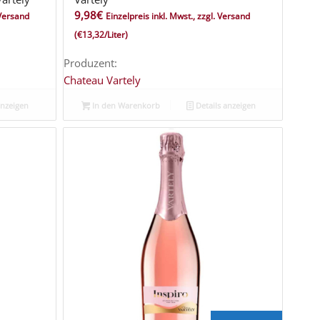
9,98
€
 Versand
Einzelpreis inkl. Mwst., zzgl. Versand
(€13,32/Liter)
Produzent:
Chateau Vartely
anzeigen
In den Warenkorb
Details anzeigen