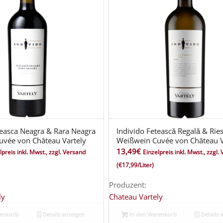
teasca Neagra & Rara Neagra
Individo Fetească Regală & Ries
uvée von Château Vartely
Weißwein Cuvée von Château V
13,49
€
lpreis inkl. Mwst., zzgl. Versand
Einzelpreis inkl. Mwst., zzgl.
(€17,99/Liter)
Produzent:
ly
Chateau Vartely
renkorb
Details anzeigen
In den Warenkorb
Details 