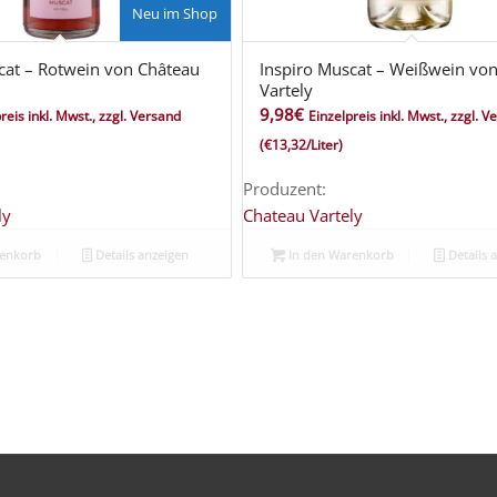
Neu im Shop
cat – Rotwein von Château
Inspiro Muscat – Weißwein vo
Vartely
9,98
€
reis inkl. Mwst., zzgl. Versand
Einzelpreis inkl. Mwst., zzgl. 
(€13,32/Liter)
Produzent:
ly
Chateau Vartely
renkorb
Details anzeigen
In den Warenkorb
Details 