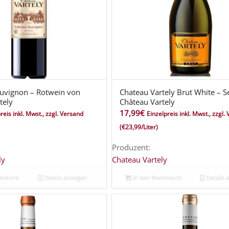
uvignon – Rotwein von
Chateau Vartely Brut White – S
5.00
tely
Château Vartely
17,99
€
reis inkl. Mwst., zzgl. Versand
Einzelpreis inkl. Mwst., zzgl.
(€23,99/Liter)
Produzent:
ly
Chateau Vartely
renkorb
Details anzeigen
In den Warenkorb
Details 