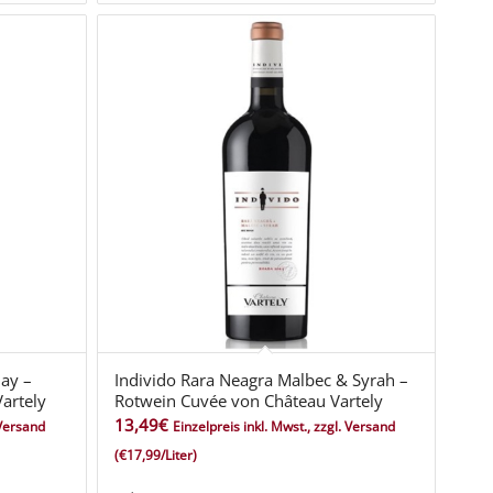
nay –
Individo Rara Neagra Malbec & Syrah –
artely
Rotwein Cuvée von Château Vartely
13,49
€
 Versand
Einzelpreis inkl. Mwst., zzgl. Versand
(€17,99/Liter)