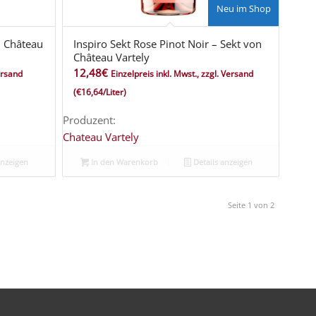
Neu im Shop
n Château
Inspiro Sekt Rose Pinot Noir – Sekt von
Château Vartely
12,48
€
Versand
Einzelpreis inkl. Mwst., zzgl. Versand
(€16,64/Liter)
Produzent:
Chateau Vartely
anzeigen
In den Warenkorb
Details anzeigen
Seite 1 von 2