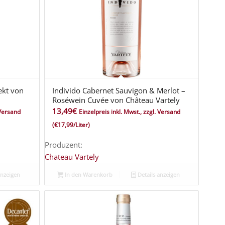
ekt von
Individo Cabernet Sauvigon & Merlot –
Roséwein Cuvée von Château Vartely
13,49
€
 Versand
Einzelpreis inkl. Mwst., zzgl. Versand
(€17,99/Liter)
Produzent:
Chateau Vartely
anzeigen
In den Warenkorb
Details anzeigen