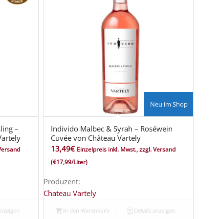
Neu im Shop
ling –
Individo Malbec & Syrah – Roséwein
artely
Cuvée von Château Vartely
13,49
€
 Versand
Einzelpreis inkl. Mwst., zzgl. Versand
(€17,99/Liter)
Produzent:
Chateau Vartely
anzeigen
In den Warenkorb
Details anzeigen