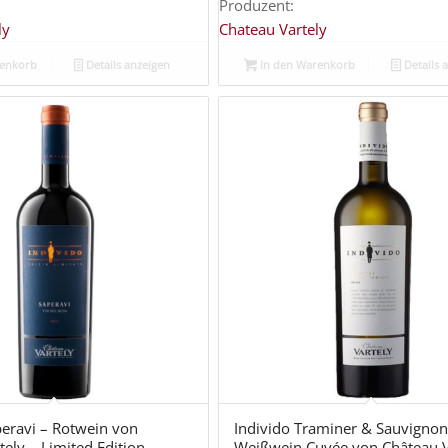
Produzent:
ly
Chateau Vartely
renkorb
Details anzeigen
In den Warenkorb
Details 
peravi – Rotwein von
Individo Traminer & Sauvignon
ely – Limited Edition
Weißwein Cuvée von Château V