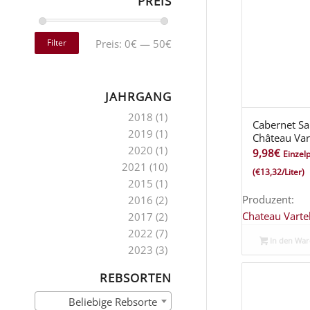
PREIS
Filter
Preis:
0€
—
50€
JAHRGANG
2018
(1)
Cabernet Sa
2019
(1)
Château Var
2020
(1)
9,98
€
Einzelp
2021
(10)
(€13,32/Liter)
2015
(1)
Produzent:
2016
(2)
Chateau Varte
2017
(2)
2022
(7)
In den Wa
2023
(3)
REBSORTEN
Beliebige Rebsorte