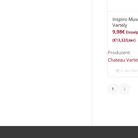
Inspiro Mus
Vartely
9,98
€
Einzelp
(€13,32/Liter)
Produzent:
Chateau Varte
In den Wa
1
2