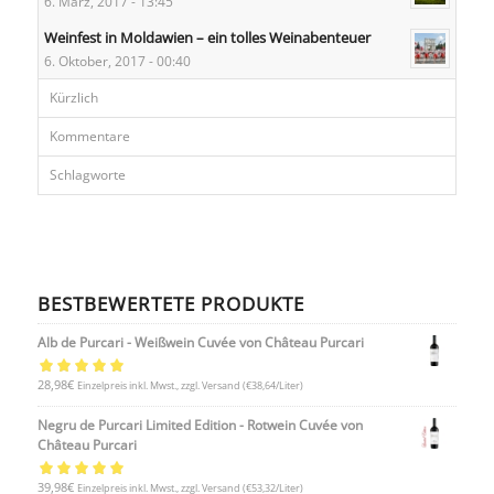
6. März, 2017 - 13:45
Weinfest in Moldawien – ein tolles Weinabenteuer
6. Oktober, 2017 - 00:40
Kürzlich
Kommentare
Schlagworte
BESTBEWERTETE PRODUKTE
Alb de Purcari - Weißwein Cuvée von Château Purcari
Bewertet mit
28,98
€
Einzelpreis inkl. Mwst., zzgl. Versand
(€38,64/Liter)
5.00
von 5
Negru de Purcari Limited Edition - Rotwein Cuvée von
Château Purcari
Bewertet mit
39,98
€
Einzelpreis inkl. Mwst., zzgl. Versand
(€53,32/Liter)