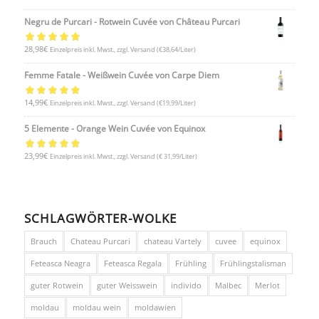
5.00
von 5
Negru de Purcari - Rotwein Cuvée von Château Purcari
Bewertet mit
28,98
€
Einzelpreis inkl. Mwst., zzgl. Versand
(€38,64/Liter)
5.00
von 5
Femme Fatale - Weißwein Cuvée von Carpe Diem
Bewertet mit
14,99
€
Einzelpreis inkl. Mwst., zzgl. Versand
(€19,99/Liter)
5.00
von 5
5 Elemente - Orange Wein Cuvée von Equinox
Bewertet mit
23,99
€
Einzelpreis inkl. Mwst., zzgl. Versand
(€ 31,99/Liter)
5.00
von 5
SCHLAGWÖRTER-WOLKE
Brauch
Chateau Purcari
chateau Vartely
cuvee
equinox
Feteasca Neagra
Feteasca Regala
Frühling
Frühlingstalisman
guter Rotwein
guter Weisswein
individo
Malbec
Merlot
moldau
moldau wein
moldawien