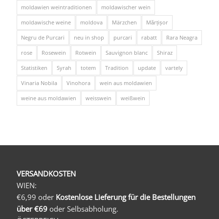
moldawien weintraditionen
moldawischer wein
moldawische weine
moldova
Märzchen
Mărțișor
Negru de Purcari
neu in shop
purcari
rabatt
Rara Neagra
rose
Rosewein
Rotwein
Sauvignon blanc
Shiraz
Statistiken
Syrah
totem
Tradition
update
vartely
Vinaria Nobila
Vinohora
wein aus moldawien
weine aus moldawien
weisswein
weißwein
VERSANDKOSTEN
WIEN:
€6,99 oder
Kostenlose Lieferung für die Bestellungen
über €69
oder Selbsabholung.