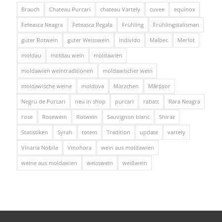
Brauch
Chateau Purcari
chateau Vartely
cuvee
equinox
Feteasca Neagra
Feteasca Regala
Frühling
Frühlingstalisman
guter Rotwein
guter Weisswein
individo
Malbec
Merlot
moldau
moldau wein
moldawien
moldawien weintraditionen
moldawischer wein
moldawische weine
moldova
Märzchen
Mărțișor
Negru de Purcari
neu in shop
purcari
rabatt
Rara Neagra
rose
Rosewein
Rotwein
Sauvignon blanc
Shiraz
Statistiken
Syrah
totem
Tradition
update
vartely
Vinaria Nobila
Vinohora
wein aus moldawien
weine aus moldawien
weisswein
weißwein