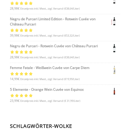
Bewertet mit
28,98
€
Einzelpreis inkl. Mwst., zzgl. Versand
(€38,64/Liter)
5.00
von 5
Negru de Purcari Limited Edition - Rotwein Cuvée von
Château Purcari
Bewertet mit
39,98
€
Einzelpreis inkl. Mwst., zzgl. Versand
(€53,32/Liter)
5.00
von 5
Negru de Purcari - Rotwein Cuvée von Château Purcari
Bewertet mit
28,98
€
Einzelpreis inkl. Mwst., zzgl. Versand
(€38,64/Liter)
5.00
von 5
Femme Fatale - Weißwein Cuvée von Carpe Diem
Bewertet mit
14,99
€
Einzelpreis inkl. Mwst., zzgl. Versand
(€19,99/Liter)
5.00
von 5
5 Elemente - Orange Wein Cuvée von Equinox
Bewertet mit
23,99
€
Einzelpreis inkl. Mwst., zzgl. Versand
(€ 31,99/Liter)
5.00
von 5
SCHLAGWÖRTER-WOLKE