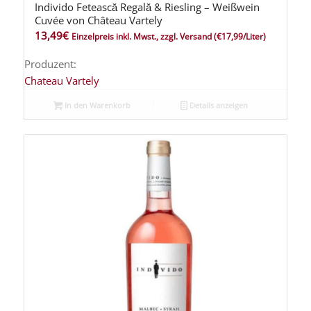
Individo Fetească Regală & Riesling – Weißwein
Cuvée von Château Vartely
13,49
€
Einzelpreis inkl. Mwst., zzgl. Versand
(€17,99/Liter)
Produzent:
Chateau Vartely
In den Warenkorb
Details anzeigen