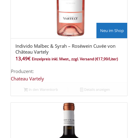
Neu im Shop
Individo Malbec & Syrah – Roséwein Cuvée von
Château Vartely
13,49
€
Einzelpreis inkl. Mwst., zzgl. Versand
(€17,99/Liter)
Produzent:
Chateau Vartely
In den Warenkorb
Details anzeigen