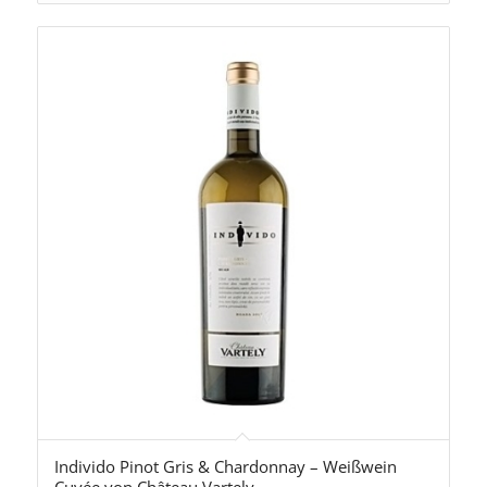
Individo Pinot Gris & Chardonnay – Weißwein
Cuvée von Château Vartely