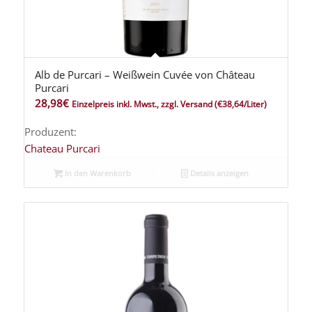
Alb de Purcari – Weißwein Cuvée von Château
5.00
Purcari
28,98
€
Einzelpreis inkl. Mwst., zzgl. Versand
(€38,64/Liter)
Produzent:
Chateau Purcari
In den Warenkorb
Details anzeigen