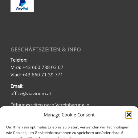
GESCHÄFTSZEITEN & INFO
Telefon:
Mira: +43 660 788 03 07
Vlad: +43 660 71 39 771
Email:
office@viavinum.at
Öffnungszeiten nach Vereinbarung in:
Barichgasse 5/1b
Manage Cookie Consent
1030 Wien:
Mo - Fr: 08:00 - 20:00
Um Ihnen ein optimales Erlebnis zu bieten, verwenden wir Technologien
wie Cookies, um Geräteinformationen zu speichern und/oder darauf
Sa: 09:00 - 16:00