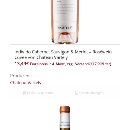
Individo Cabernet Sauvigon & Merlot – Roséwein
Cuvée von Château Vartely
13,49
€
Einzelpreis inkl. Mwst., zzgl. Versand
(€17,99/Liter)
Produzent:
Chateau Vartely
In den Warenkorb
Details anzeigen