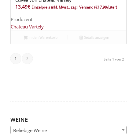
13,49
€
Einzelpreis inkl. Mwst., zzgl. Versand
(€17,99/Liter)
Produzent:
Chateau Vartely
In den Warenkorb
Details anzeigen
1
2
Seite 1 von 2
WEINE
Beliebige Weine