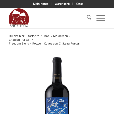
Mein Konto
Warenkorb
Kasse
Du bist hier:
Startseite
/
Shop
/
Moldawien
/
Chateau Purcari
/
Freedom Blend – Rotwein Cuvée von Château Purcari