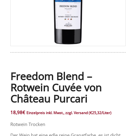
Freedom Blend –
Rotwein Cuvée von
Château Purcari
18,98
€
Einzelpreis inkl. Mwst., zzgl. Versand
(€25,32/Liter)
Rotwein Trocken
Der Wein hat eine edle reine Granatfarbe, es ist dicht