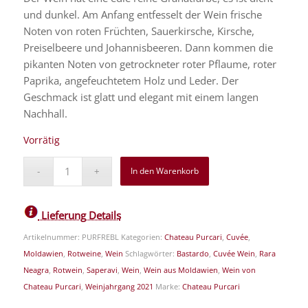
und dunkel. Am Anfang entfesselt der Wein frische
Noten von roten Früchten, Sauerkirsche, Kirsche,
Preiselbeere und Johannisbeeren. Dann kommen die
pikanten Noten von getrockneter roter Pflaume, roter
Paprika, angefeuchtetem Holz und Leder. Der
Geschmack ist glatt und elegant mit einem langen
Nachhall.
Vorrätig
In den Warenkorb
Lieferung Details
Artikelnummer:
PURFREBL
Kategorien:
Chateau Purcari
,
Cuvée
,
Moldawien
,
Rotweine
,
Wein
Schlagwörter:
Bastardo
,
Cuvée Wein
,
Rara
Neagra
,
Rotwein
,
Saperavi
,
Wein
,
Wein aus Moldawien
,
Wein von
Chateau Purcari
,
Weinjahrgang 2021
Marke:
Chateau Purcari