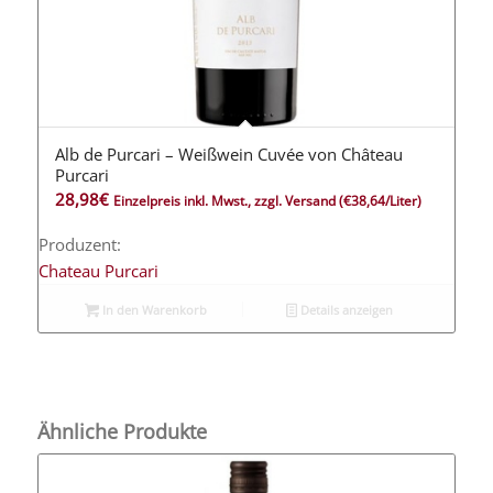
Alb de Purcari – Weißwein Cuvée von Château
5.00
Purcari
28,98
€
Einzelpreis inkl. Mwst., zzgl. Versand
(€38,64/Liter)
Produzent:
Chateau Purcari
In den Warenkorb
Details anzeigen
Ähnliche Produkte