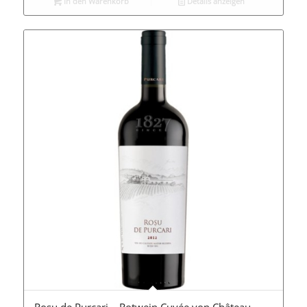
In den Warenkorb
Details anzeigen
Rosu de Purcari – Rotwein Cuvée von Château