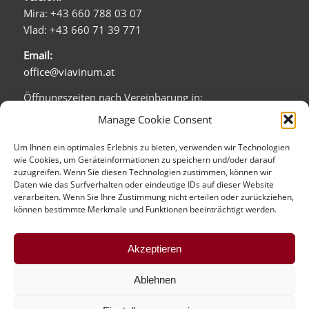
Mira: +43 660 788 03 07
Vlad: +43 660 71 39 771
Email:
office@viavinum.at
Öffnungszeiten nach Vereinbarung in:
Barichgasse 5/1b
Manage Cookie Consent
1030 Wien:
Mo - Fr: 08:00 - 20:00
Um Ihnen ein optimales Erlebnis zu bieten, verwenden wir Technologien
wie Cookies, um Geräteinformationen zu speichern und/oder darauf
Sa: 09:00 - 16:00
zuzugreifen. Wenn Sie diesen Technologien zustimmen, können wir
Daten wie das Surfverhalten oder eindeutige IDs auf dieser Website
Firmensitz (kein direkter Verkauf):
verarbeiten. Wenn Sie Ihre Zustimmung nicht erteilen oder zurückziehen,
Tandelmarktgasse 16/1
können bestimmte Merkmale und Funktionen beeinträchtigt werden.
1020 Wien
mehr über uns...
Akzeptieren
Ablehnen