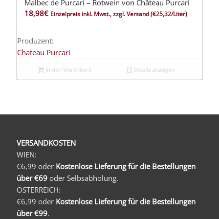
Malbec de Purcari – Rotwein von Château Purcari
18,98
€
Einzelpreis inkl. Mwst., zzgl. Versand
(€25,32/Liter)
Produzent:
Chateau Purcari
In den Warenkorb
Details anzeigen
VERSANDKOSTEN
WIEN:
€6,99 oder
Kostenlose Lieferung für die Bestellungen
über €69
oder Selbsabholung.
ÖSTERREICH:
€6,99 oder
Kostenlose Lieferung für die Bestellungen
über €99
.