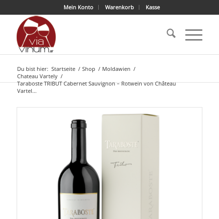
Mein Konto
Warenkorb
Kasse
Du bist hier:
Startseite
/
Shop
/
Moldawien
/
Chateau Vartely
/
Taraboste TRIBUT Cabernet Sauvignon – Rotwein von Château
Vartel...