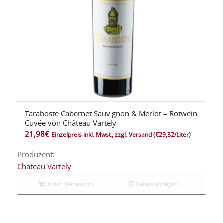
Taraboste Cabernet Sauvignon & Merlot – Rotwein
4.00
Cuvée von Château Vartely
21,98
€
Einzelpreis inkl. Mwst., zzgl. Versand
(€29,32/Liter)
Produzent:
Chateau Vartely
In den Warenkorb
Details anzeigen