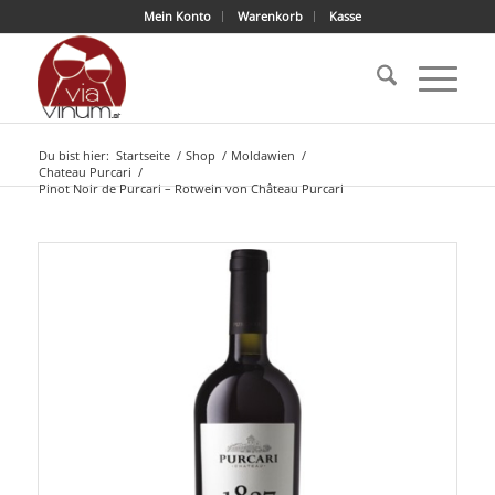
Mein Konto
Warenkorb
Kasse
Du bist hier:
Startseite
/
Shop
/
Moldawien
/
Chateau Purcari
/
Pinot Noir de Purcari – Rotwein von Château Purcari