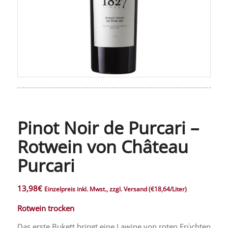
Pinot Noir de Purcari –
Rotwein von Château
Purcari
13,98
€
Einzelpreis inkl. Mwst., zzgl. Versand
(€18,64/Liter)
Rotwein trocken
Das erste Bukett bringt eine Lawine von roten Früchten