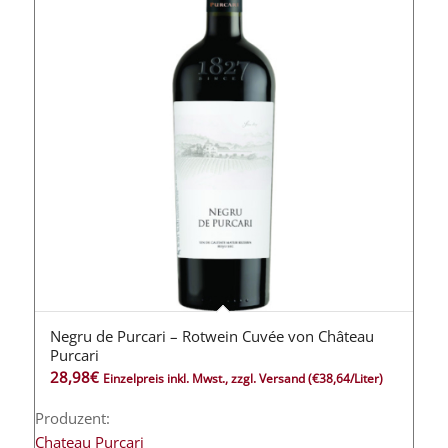
Negru de Purcari – Rotwein Cuvée von Château
5.00
Purcari
28,98
€
Einzelpreis inkl. Mwst., zzgl. Versand
(€38,64/Liter)
Produzent:
Chateau Purcari