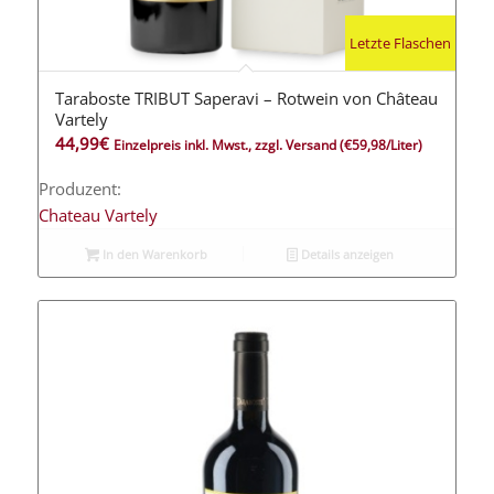
Letzte Flaschen
Taraboste TRIBUT Saperavi – Rotwein von Château
Vartely
44,99
€
Einzelpreis inkl. Mwst., zzgl. Versand
(€59,98/Liter)
Produzent:
Chateau Vartely
In den Warenkorb
Details anzeigen