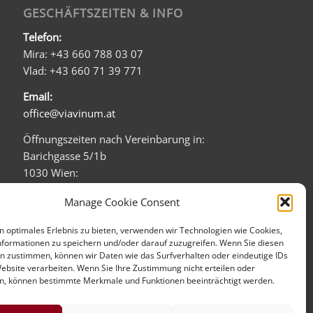
GESCHÄFTSZEITEN & INFO
Telefon:
Mira: +43 660 788 03 07
Vlad: +43 660 71 39 771
Email:
office@viavinum.at
Öffnungszeiten nach Vereinbarung in:
Barichgasse 5/1b
1030 Wien:
Mo - Fr: 08:00 - 20:00
Manage Cookie Consent
Sa: 09:00 - 16:00
n optimales Erlebnis zu bieten, verwenden wir Technologien wie Cookies,
Firmensitz (kein direkter Verkauf):
formationen zu speichern und/oder darauf zuzugreifen. Wenn Sie diesen
Tandelmarktgasse 16/1
n zustimmen, können wir Daten wie das Surfverhalten oder eindeutige IDs
1020 Wien
Website verarbeiten. Wenn Sie Ihre Zustimmung nicht erteilen oder
n, können bestimmte Merkmale und Funktionen beeinträchtigt werden.
mehr über uns...