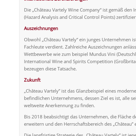
Die „Château Vartely Wine Company“ ist gemäß den 
(Hazard Analysis and Critical Control Points) zertifizier
Auszeichnungen
Obwohl „Château Vartely“ ein junges Unternehmen ist
Fachleute verdient. Zahlreiche Auszeichnungen anläss
Wettbewerbe wie zum beispiel Mundus Vini (Deutschl
International Wine and Spirits Competition (Großbrita
bezeugen diese Tatsache.
Zukunft
„Château Vartely” ist das Glanzbeispiel eines moderne
befindlichen Unternehmens, dessen Ziel es ist, alle s
weltweite Anerkennung zu finden.
Bis 2018 beabsichtigt das Unternehmen, die Fläche d
erweitern und den Herrschaftsbereich des „Château”
Die langfristige Strategie des „Château Vartely” ist je