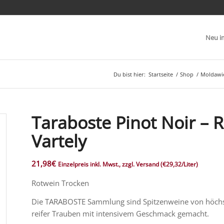
Neu i
Du bist hier:
Startseite
/
Shop
/
Moldawi
Taraboste Pinot Noir – 
Vartely
21,98
€
Einzelpreis inkl. Mwst., zzgl. Versand
(€29,32/Liter)
Rotwein Trocken
Die TARABOSTE Sammlung sind Spitzenweine von höchst
reifer Trauben
mit intensivem Geschmack gemacht.