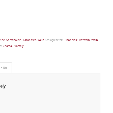
eine
,
Sortenwein
,
Taraboste
,
Wein
Schlagwörter:
Pinot Noir
,
Rotwein
,
Wein
,
e:
Chateau Vartely
n (0)
ely