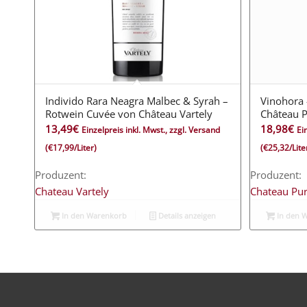
Individo Rara Neagra Malbec & Syrah –
Vinohora 
Rotwein Cuvée von Château Vartely
Château P
13,49
€
18,98
€
Einzelpreis inkl. Mwst., zzgl. Versand
Ei
(€17,99/Liter)
(€25,32/Lite
Produzent:
Produzent:
Chateau Vartely
Chateau Pur
In den Warenkorb
Details anzeigen
In den 