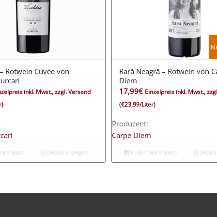
Ne
– Rotwein Cuvée von
Rară Neagră – Rotwein von C
urcari
Diem
17,99
€
nzelpreis inkl. Mwst., zzgl. Versand
Einzelpreis inkl. Mwst., zz
r)
(€23,99/Liter)
Produzent:
cari
Carpe Diem
Warenkorb
Details anzeigen
In den Warenkorb
Details