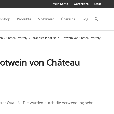
Mein Konto
Warenkorb
Kasse
m Shop
Produkte
Moldawien
Über uns
Blog
en
/
Chateau Vartely
/
Taraboste Pinot Noir – Rotwein von Château Vartely
Rotwein von Château
er Qualität. Die wurden
durch die Verwendung sehr