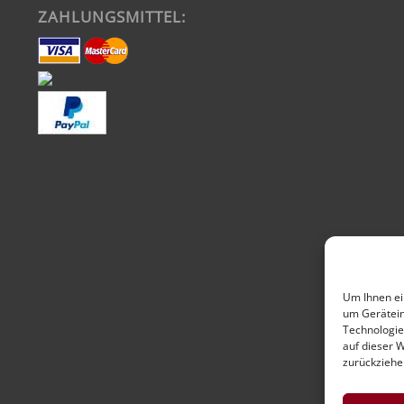
ZAHLUNGSMITTEL:
Um Ihnen ei
um Gerätein
Technologie
auf dieser 
zurückziehe