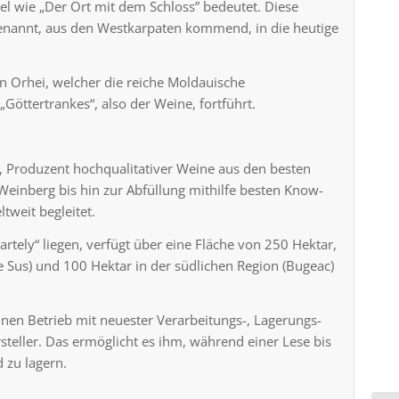
el wie „Der Ort mit dem Schloss” bedeutet. Diese
genannt, aus den Westkarpaten kommend, in die heutige
on Orhei, welcher die reiche Moldauische
Göttertrankes“, also der Weine, fortführt.
, Produzent hochqualitativer Weine aus den besten
einberg bis hin zur Abfüllung mithilfe besten Know-
weit begleitet.
rtely“ liegen, verfügt über eine Fläche von 250 Hektar,
e Sus) und 100 Hektar in der südlichen Region (Bugeac)
inen Betrieb mit neuester Verarbeitungs-, Lagerungs-
steller. Das ermöglicht es ihm, während einer Lese bis
 zu lagern.