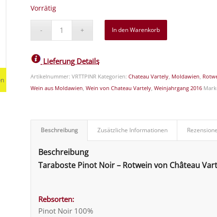
Vorrätig
In den Warenkorb
Lieferung Details
Artikelnummer:
VRTTPINR
Kategorien:
Chateau Vartely
,
Moldawien
,
Rotw
en
Wein aus Moldawien
,
Wein von Chateau Vartely
,
Weinjahrgang 2016
Mark
Beschreibung
Zusätzliche Informationen
Rezensione
Beschreibung
Taraboste Pinot Noir – Rotwein von Château Vart
Rebsorten:
Pinot Noir 100%