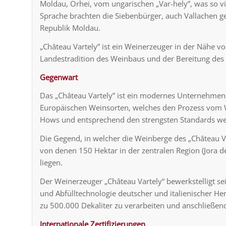
Moldau, Orhei, vom ungarischen „Var-hely”, was so vi
Sprache brachten die Siebenbürger, auch Vallachen 
Republik Moldau.
„Château Vartely” ist ein Weinerzeuger in der Nähe v
Landestradition des Weinbaus und der Bereitung des „
Gegenwart
Das „Château Vartely” ist ein modernes Unternehmen
Europäischen Weinsorten, welches den Prozess vom W
Hows und entsprechend den strengsten Standards welt
Die Gegend, in welcher die Weinberge des „Château Va
von denen 150 Hektar in der zentralen Region (Jora d
liegen.
Der Weinerzeuger „Château Vartely“ bewerkstelligt se
und Abfülltechnologie deutscher und italienischer Her
zu 500.000 Dekaliter zu verarbeiten und anschließend
Internationale Zertifizierungen