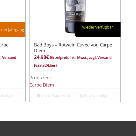
wieder verfügbar
uer Jahrgang
arpe
Bad Boys – Rotwein Cuvée von Carpe
Diem
24,98
€
gl. Versand
Einzelpreis inkl. Mwst., zzgl. Versand
(€33,32/Liter)
Produzent:
Carpe Diem
 anzeigen
In den Warenkorb
Details anzeigen