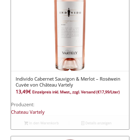
Individo Cabernet Sauvigon & Merlot – Roséwein
Cuvée von Château Vartely
13,49
€
Einzelpreis inkl. Mwst., zzgl. Versand
(€17,99/Liter)
Produzent:
Chateau Vartely
In den Warenkorb
Details anzeigen