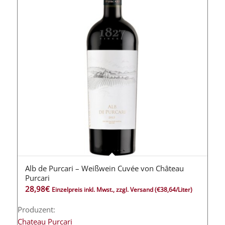
Alb de Purcari – Weißwein Cuvée von Château
5.00
Purcari
28,98
€
Einzelpreis inkl. Mwst., zzgl. Versand
(€38,64/Liter)
Produzent:
Chateau Purcari