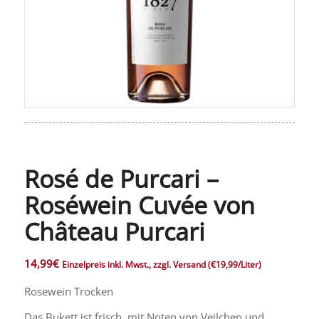
Rosé de Purcari –
Roséwein Cuvée von
Château Purcari
14,99
€
Einzelpreis inkl. Mwst., zzgl. Versand
(€19,99/Liter)
Rosewein Trocken
Das Bukett ist frisch, mit Noten von Veilchen und