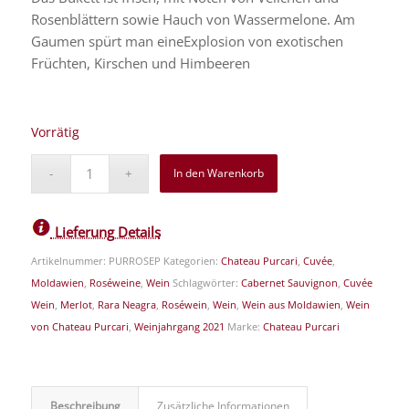
Rosenblättern sowie Hauch von Wassermelone. Am
Gaumen spürt man eineExplosion von exotischen
Früchten, Kirschen und Himbeeren
Vorrätig
In den Warenkorb
Lieferung Details
Artikelnummer:
PURROSEP
Kategorien:
Chateau Purcari
,
Cuvée
,
Moldawien
,
Roséweine
,
Wein
Schlagwörter:
Cabernet Sauvignon
,
Cuvée
Wein
,
Merlot
,
Rara Neagra
,
Roséwein
,
Wein
,
Wein aus Moldawien
,
Wein
von Chateau Purcari
,
Weinjahrgang 2021
Marke:
Chateau Purcari
Beschreibung
Zusätzliche Informationen