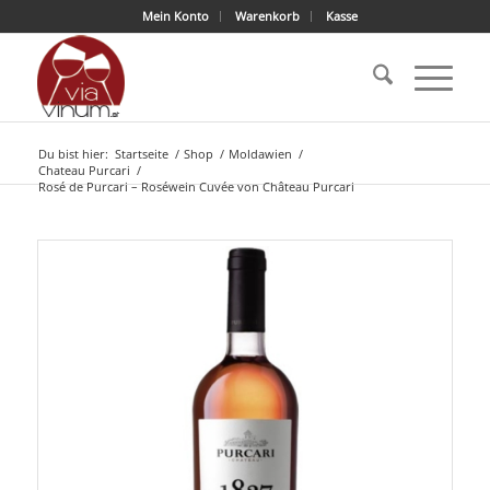
Mein Konto
Warenkorb
Kasse
Du bist hier:
Startseite
/
Shop
/
Moldawien
/
Chateau Purcari
/
Rosé de Purcari – Roséwein Cuvée von Château Purcari